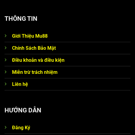
THÔNG TIN
Giới Thiệu Mu88
Chính Sách Bảo Mật
Điều khoản và điều kiện
Miễn trừ trách nhiệm
Liên hệ
HƯỚNG DẪN
Đăng Ký