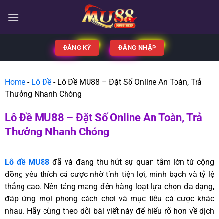
ĐĂNG KÝ
ĐĂNG NHẬP
Home
-
Lô Đề
-
Lô Đề MU88 – Đặt Số Online An Toàn, Trả
Thưởng Nhanh Chóng
Lô Đề MU88 – Đặt Số Online An Toàn, Trả
Thưởng Nhanh Chóng
Lô đề MU88
đã và đang thu hút sự quan tâm lớn từ cộng
đồng yêu thích cá cược nhờ tính tiện lợi, minh bạch và tỷ lệ
thắng cao. Nền tảng mang đến hàng loạt lựa chọn đa dạng,
đáp ứng mọi phong cách chơi và mục tiêu cá cược khác
nhau. Hãy cùng theo dõi bài viết này để hiểu rõ hơn về dịch