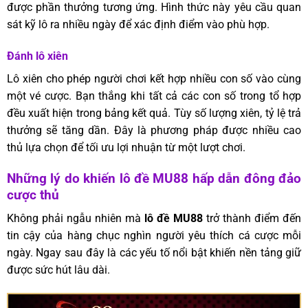
được phần thưởng tương ứng. Hình thức này yêu cầu quan
sát kỹ lô ra nhiều ngày để xác định điểm vào phù hợp.
Đánh lô xiên
Lô xiên cho phép người chơi kết hợp nhiều con số vào cùng
một vé cược. Bạn thắng khi tất cả các con số trong tổ hợp
đều xuất hiện trong bảng kết quả. Tùy số lượng xiên, tỷ lệ trả
thưởng sẽ tăng dần. Đây là phương pháp được nhiều cao
thủ lựa chọn để tối ưu lợi nhuận từ một lượt chơi.
Những lý do khiến lô đề MU88 hấp dẫn đông đảo
cược thủ
Không phải ngẫu nhiên mà
lô đề MU88
trở thành điểm đến
tin cậy của hàng chục nghìn người yêu thích cá cược mỗi
ngày. Ngay sau đây là các yếu tố nổi bật khiến nền tảng giữ
được sức hút lâu dài.