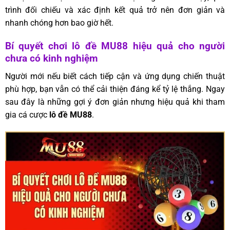
trình đối chiếu và xác định kết quả trở nên đơn giản và
nhanh chóng hơn bao giờ hết.
Bí quyết chơi lô đề MU88 hiệu quả cho người
chưa có kinh nghiệm
Người mới nếu biết cách tiếp cận và ứng dụng chiến thuật
phù hợp, bạn vẫn có thể cải thiện đáng kể tỷ lệ thắng. Ngay
sau đây là những gợi ý đơn giản nhưng hiệu quả khi tham
gia cá cược
lô đề MU88
.