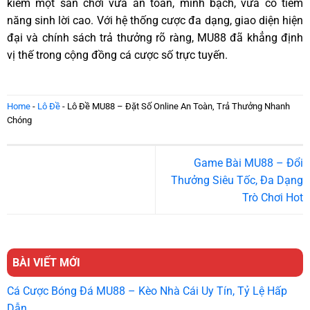
kiếm một sân chơi vừa an toàn, minh bạch, vừa có tiềm
năng sinh lời cao. Với hệ thống cược đa dạng, giao diện hiện
đại và chính sách trả thưởng rõ ràng, MU88 đã khẳng định
vị thế trong cộng đồng cá cược số trực tuyến.
Home
-
Lô Đề
-
Lô Đề MU88 – Đặt Số Online An Toàn, Trả Thưởng Nhanh
Chóng
Game Bài MU88 – Đổi
Thưởng Siêu Tốc, Đa Dạng
Trò Chơi Hot
BÀI VIẾT MỚI
Cá Cược Bóng Đá MU88 – Kèo Nhà Cái Uy Tín, Tỷ Lệ Hấp
Dẫn