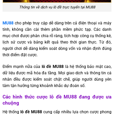
Thông tin về dịch vụ lô đề trực tuyến tại MU88
MU88
cho phép truy cập dễ dàng trên cả điện thoại và máy
tính, không cần cài thêm phần mềm phức tạp. Các danh
mục chơi được phân chia rõ ràng, tích hợp công cụ thống kê,
lịch sử cược và bảng kết quả theo thời gian thực. Từ đó,
người chơi dễ dàng kiểm soát dòng vốn và nhận định đúng
thời điểm đặt cược.
Điểm mạnh nữa của
lô đề MU88
là hệ thống bảo mật cao,
dữ liệu được mã hóa đa tầng. Mọi giao dịch và thông tin cá
nhân đều được kiểm soát chặt chẽ, giúp người dùng yên
tâm tận hưởng từng khoảnh khắc dự đoán số.
Các hình thức cược lô đề MU88 đang được ưa
chuộng
Hệ thống
lô đề MU88
cung cấp nhiều lựa chọn cược phong