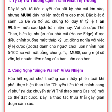
1. Tỷ Lệ Trả Thưởng Cạnh Tranh Nhất Thị Trường
Đây là yếu tố tiên quyết của bất kỳ nhà cái lớn nào,
nhưng
MU88
đẩy nó lên một tầm cao mới. Đặc biệt ở
sảnh Lô Đề và Xổ Số, chúng tôi duy trì tỷ lệ
1 ăn
99.5
– mức cao kịch trần hiện nay. Với cá cược Thể
Thao, biên lợi nhuận của nhà cái (House Edge) được
điều chỉnh xuống mức thấp kỷ lục, đồng nghĩa với việc
tỷ lệ cược (Odds) dành cho người chơi luôn nhỉnh hơn
5-10% so với mặt bằng chung. Tại MU88, cùng một số
vốn, lợi nhuận tiềm năng của bạn luôn cao hơn.
2. Công Nghệ “Single Wallet” Ví Đa Nhiệm
Hầu hết người chơi thường cảm thấy phiền toái khi
phải thực hiện thao tác “Chuyển tiền từ ví chính sang
ví phụ” (ví dụ: chuyển từ Ví Thể thao sang Casino) mới
có thể đặt cược. Đây là thao tác thừa thãi gây gián
đoạn cảm xúc.