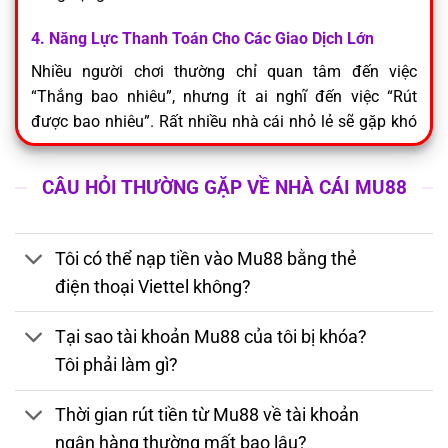
4. Năng Lực Thanh Toán Cho Các Giao Dịch Lớn
Nhiều người chơi thường chỉ quan tâm đến việc
“Thắng bao nhiêu”, nhưng ít ai nghĩ đến việc “Rút
được bao nhiêu”. Rất nhiều nhà cái nhỏ lẻ sẽ gặp khó
khăn hoặc trì hoãn khi khách hàng thắng lớn (Big
Win).
CÂU HỎI THƯỜNG GẶP VỀ NHÀ CÁI MU88
Với tiềm lực tài chính khổng lồ, MU88 tự hào sở
hữu
Thanh khoản lớn
.
Tôi có thể nạp tiền vào Mu88 bằng thẻ
Chúng tôi cam kết khả năng chi trả cho các lệnh rút
điện thoại Viettel không?
tiền quy mô lớn (lên đến hàng tỷ đồng) chỉ trong một
lần giao dịch mà không chia nhỏ, không trì hoãn kiểm
Tại sao tài khoản Mu88 của tôi bị khóa?
tra vô lý. Đây chính là yếu tố “ngầm” khiến
MU88
trở
Tôi phải làm gì?
thành bến đỗ an toàn cho những tay chơi chuyên
nghiệp.
Thời gian rút tiền từ Mu88 về tài khoản
Mu88 Sở Hữu Kho Game Cá Cược Trực
ngân hàng thường mất bao lâu?