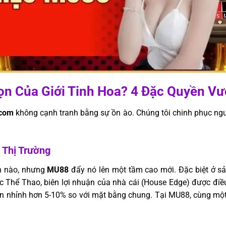
n Của Giới Tinh Hoa? 4 Đặc Quyền Vượ
com
không cạnh tranh bằng sự ồn ào. Chúng tôi chinh phục ngư
 Thị Trường
ớn nào, nhưng
MU88
đẩy nó lên một tầm cao mới. Đặc biệt ở sản
c Thể Thao, biên lợi nhuận của nhà cái (House Edge) được điề
uôn nhỉnh hơn 5-10% so với mặt bằng chung. Tại MU88, cùng một