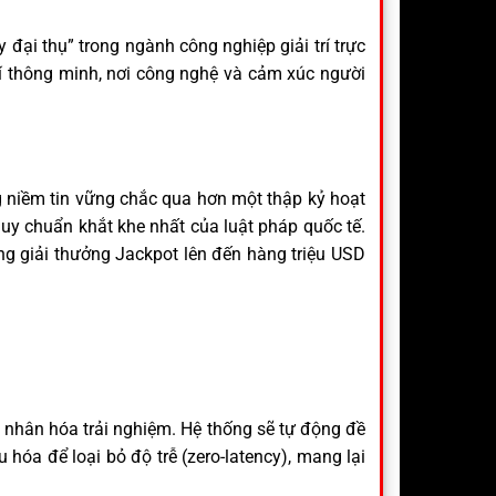
đại thụ” trong ngành công nghiệp giải trí trực
rí thông minh, nơi công nghệ và cảm xúc người
 niềm tin vững chắc qua hơn một thập kỷ hoạt
uy chuẩn khắt khe nhất của luật pháp quốc tế.
ững giải thưởng Jackpot lên đến hàng triệu USD
cá nhân hóa trải nghiệm. Hệ thống sẽ tự động đề
hóa để loại bỏ độ trễ (zero-latency), mang lại