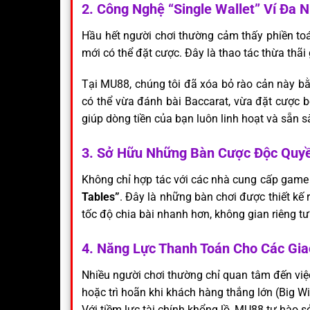
2. Công Nghệ “Single Wallet” Ví Đa 
Hầu hết người chơi thường cảm thấy phiền toái
mới có thể đặt cược. Đây là thao tác thừa thã
Tại MU88, chúng tôi đã xóa bỏ rào cản này 
có thể vừa đánh bài Baccarat, vừa đặt cược b
giúp dòng tiền của bạn luôn linh hoạt và sẵn s
3. Sở Hữu Những Bàn Cược Độc Quy
Không chỉ hợp tác với các nhà cung cấp game
Tables”
. Đây là những bàn chơi được thiết kế
tốc độ chia bài nhanh hơn, không gian riêng t
4. Năng Lực Thanh Toán Cho Các Gia
Nhiều người chơi thường chỉ quan tâm đến việc
hoặc trì hoãn khi khách hàng thắng lớn (Big Wi
Với tiềm lực tài chính khổng lồ, MU88 tự hào 