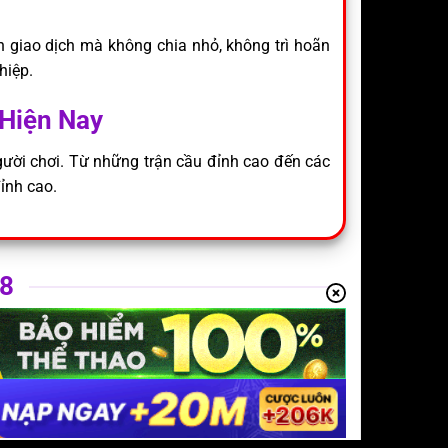
ần giao dịch mà không chia nhỏ, không trì hoãn
hiệp.
Hiện Nay
ười chơi. Từ những trận cầu đỉnh cao đến các
ỉnh cao.
thể tìm thấy mọi môn thể thao từ
cá độ bóng đá
,
8
 nhà cái
với tỷ lệ cược cạnh tranh nhất, từ kèo
ộn chuột hơi khựng lại khoảng 0.5s trên trang
p nhật liên tục của hệ thống.
người thật xinh đẹp và chuyên nghiệp. Bạn có