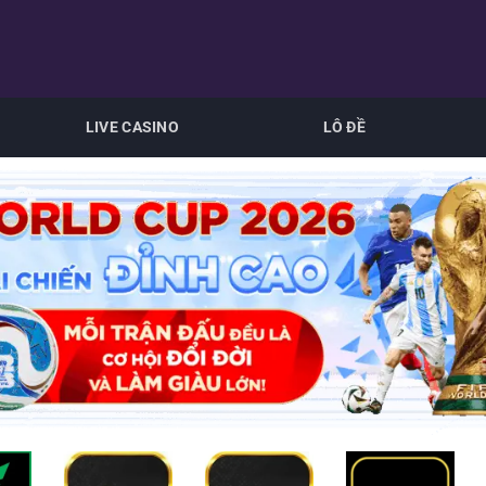
LIVE CASINO
LÔ ĐỀ