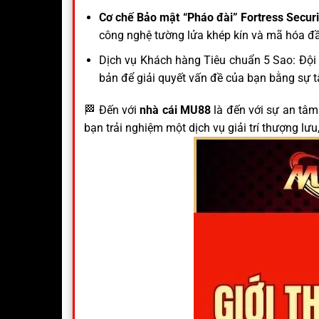
Cơ chế Bảo mật “Pháo đài” Fortress Securi
công nghệ tường lửa khép kín và mã hóa đầu
Dịch vụ Khách hàng Tiêu chuẩn 5 Sao: Đội 
bản để giải quyết vấn đề của bạn bằng sự t
🏁 Đến với
nhà cái MU88
là đến với sự an tâm
bạn trải nghiệm một dịch vụ giải trí thượng lưu