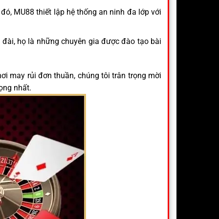
 đó, MU88 thiết lập hệ thống an ninh đa lớp với
.
 đài, họ là những chuyên gia được đào tạo bài
ơi may rủi đơn thuần, chúng tôi trân trọng mời
rọng nhất.