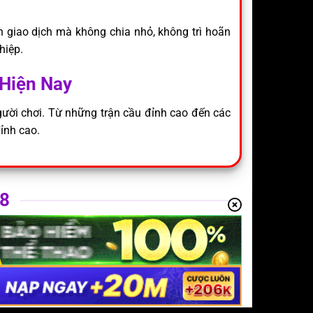
ần giao dịch mà không chia nhỏ, không trì hoãn
hiệp.
Hiện Nay
ười chơi. Từ những trận cầu đỉnh cao đến các
ỉnh cao.
thể tìm thấy mọi môn thể thao từ
cá độ bóng đá
,
8
 nhà cái
với tỷ lệ cược cạnh tranh nhất, từ kèo
ộn chuột hơi khựng lại khoảng 0.5s trên trang
p nhật liên tục của hệ thống.
người thật xinh đẹp và chuyên nghiệp. Bạn có