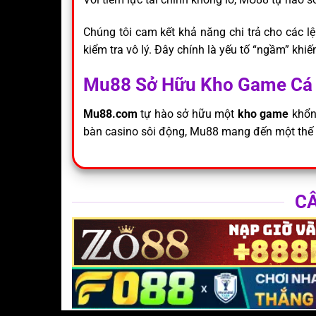
Chúng tôi cam kết khả năng chi trả cho các lệ
kiểm tra vô lý. Đây chính là yếu tố “ngầm” khi
Mu88 Sở Hữu Kho Game Cá 
Mu88.com
tự hào sở hữu một
kho game
khổng
bàn casino sôi động, Mu88 mang đến một thế gi
Cá Cược Thể Thao: Đa Dạng Kèo & T
Đây là “át chủ bài” của
Mu 88
, nơi hội tụ hàn
CÂ
bóng rổ, tennis, cầu lông, cho đến các môn th
châu Á, kèo châu Âu, tài xỉu, cho đến các kèo 
cá cược thể thao khi hàng trăm trận đấu đang c
Tôi có thể nạp tiền vào Mu88 bằng thẻ 
Casino Online: Trải Nghiệm Chân Th
Tại sao tài khoản Mu88 của tôi bị khóa
Khu vực casino online của
Mu88
mang đến trả