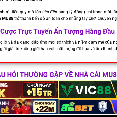
nh rút tiền quy mô lớn (lên đến hàng tỷ đồng) chỉ trong một l
ến
MU88
trở thành bến đỗ an toàn cho những tay chơi chuyên ng
Cược Trực Tuyến Ấn Tượng Hàng Đầu 
 lồ và đa dạng, đáp ứng mọi sở thích và niềm đam mê của ng
ới giải trí không giới hạn với chất lượng đồ họa và âm thanh đ
rận Đấu
g ngàn sự kiện thể thao lớn nhỏ trên toàn cầu mỗi ngày. Bạn có 
U HỎI THƯỜNG GẶP VỀ NHÀ CÁI MU8
ể thao điện tử (Esports).
Mu88
cung cấp đa dạng các loại
kèo
phụ như phạt góc, thẻ phạt.
Bằng chứng trải nghiệm:
Cảm giác cu
ập nhật kèo liên tục vào tối thứ Bảy, cho thấy sự sôi động và cậ
điện thoại Viettel không?
ật Như Sòng Bạc
? Tôi phải làm gì?
i nghiệm sống động như một sòng bạc thực thụ với các Dealer 