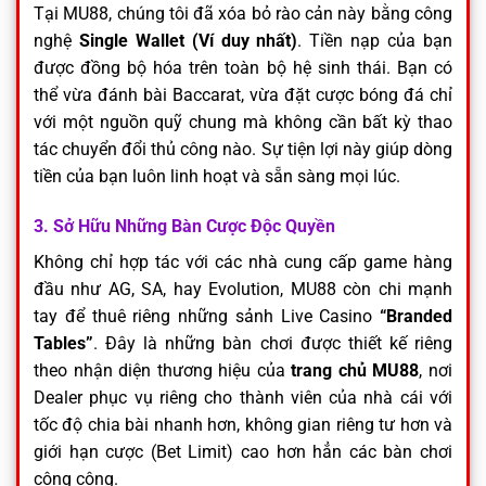
Tại MU88, chúng tôi đã xóa bỏ rào cản này bằng công
nghệ
Single Wallet (Ví duy nhất)
. Tiền nạp của bạn
được đồng bộ hóa trên toàn bộ hệ sinh thái. Bạn có
thể vừa đánh bài Baccarat, vừa đặt cược bóng đá chỉ
với một nguồn quỹ chung mà không cần bất kỳ thao
tác chuyển đổi thủ công nào. Sự tiện lợi này giúp dòng
tiền của bạn luôn linh hoạt và sẵn sàng mọi lúc.
3. Sở Hữu Những Bàn Cược Độc Quyền
Không chỉ hợp tác với các nhà cung cấp game hàng
đầu như AG, SA, hay Evolution, MU88 còn chi mạnh
tay để thuê riêng những sảnh Live Casino
“Branded
Tables”
. Đây là những bàn chơi được thiết kế riêng
theo nhận diện thương hiệu của
trang chủ MU88
, nơi
Dealer phục vụ riêng cho thành viên của nhà cái với
tốc độ chia bài nhanh hơn, không gian riêng tư hơn và
giới hạn cược (Bet Limit) cao hơn hẳn các bàn chơi
công cộng.