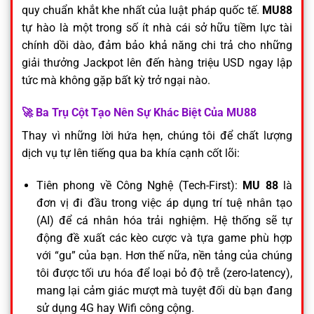
quy chuẩn khắt khe nhất của luật pháp quốc tế.
MU88
tự hào là một trong số ít nhà cái sở hữu tiềm lực tài
chính dồi dào, đảm bảo khả năng chi trả cho những
giải thưởng Jackpot lên đến hàng triệu USD ngay lập
tức mà không gặp bất kỳ trở ngại nào.
🚀 Ba Trụ Cột Tạo Nên Sự Khác Biệt Của MU88
Thay vì những lời hứa hẹn, chúng tôi để chất lượng
dịch vụ tự lên tiếng qua ba khía cạnh cốt lõi:
Tiên phong về Công Nghệ (Tech-First):
MU 88
là
đơn vị đi đầu trong việc áp dụng trí tuệ nhân tạo
(AI) để cá nhân hóa trải nghiệm. Hệ thống sẽ tự
động đề xuất các kèo cược và tựa game phù hợp
với “gu” của bạn. Hơn thế nữa, nền tảng của chúng
tôi được tối ưu hóa để loại bỏ độ trễ (zero-latency),
mang lại cảm giác mượt mà tuyệt đối dù bạn đang
sử dụng 4G hay Wifi công cộng.