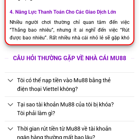
4. Năng Lực Thanh Toán Cho Các Giao Dịch Lớn
Nhiều người chơi thường chỉ quan tâm đến việc
“Thắng bao nhiêu”, nhưng ít ai nghĩ đến việc “Rút
được bao nhiêu”. Rất nhiều nhà cái nhỏ lẻ sẽ gặp khó
khăn hoặc trì hoãn khi khách hàng thắng lớn (Big
Win).
CÂU HỎI THƯỜNG GẶP VỀ NHÀ CÁI MU88
Với tiềm lực tài chính khổng lồ, MU88 tự hào sở
hữu
Thanh khoản lớn
.
Tôi có thể nạp tiền vào Mu88 bằng thẻ
Chúng tôi cam kết khả năng chi trả cho các lệnh rút
điện thoại Viettel không?
tiền quy mô lớn (lên đến hàng tỷ đồng) chỉ trong một
lần giao dịch mà không chia nhỏ, không trì hoãn kiểm
Tại sao tài khoản Mu88 của tôi bị khóa?
tra vô lý. Đây chính là yếu tố “ngầm” khiến
MU88
trở
Tôi phải làm gì?
thành bến đỗ an toàn cho những tay chơi chuyên
nghiệp.
Thời gian rút tiền từ Mu88 về tài khoản
Mu88 Sở Hữu Kho Game Cá Cược Trực
ngân hàng thường mất bao lâu?