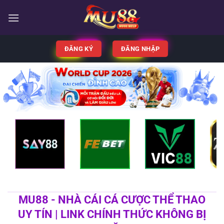
ĐĂNG KÝ
ĐĂNG NHẬP
MU88 - NHÀ CÁI CÁ CƯỢC THỂ THAO
UY TÍN | LINK CHÍNH THỨC KHÔNG BỊ