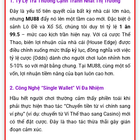
1. Tỷ Lệ Trả Thưởng Cạnh Tranh Nhất Thị Trường
Đây là yếu tố tiên quyết của bất kỳ nhà cái lớn nào,
nhưng
MU88
đẩy nó lên một tầm cao mới. Đặc biệt ở
sảnh Lô Đề và Xổ Số, chúng tôi duy trì tỷ lệ
1 ăn
99.5
– mức cao kịch trần hiện nay. Với cá cược Thể
Thao, biên lợi nhuận của nhà cái (House Edge) được
điều chỉnh xuống mức thấp kỷ lục, đồng nghĩa với việc
tỷ lệ cược (Odds) dành cho người chơi luôn nhỉnh hơn
5-10% so với mặt bằng chung. Tại MU88, cùng một số
vốn, lợi nhuận tiềm năng của bạn luôn cao hơn.
2. Công Nghệ “Single Wallet” Ví Đa Nhiệm
Hầu hết người chơi thường cảm thấy phiền toái khi
phải thực hiện thao tác “Chuyển tiền từ ví chính sang
ví phụ” (ví dụ: chuyển từ Ví Thể thao sang Casino) mới
có thể đặt cược. Đây là thao tác thừa thãi gây gián
đoạn cảm xúc.