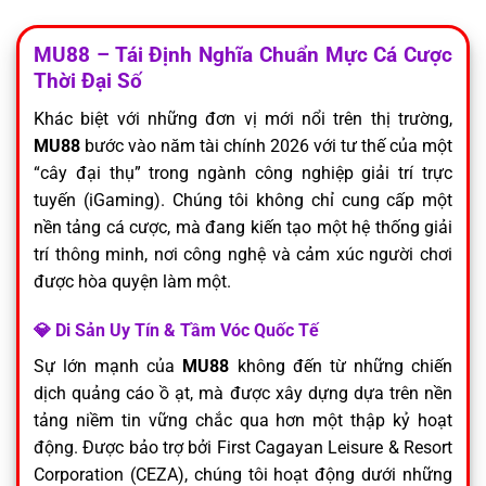
MU88 – Tái Định Nghĩa Chuẩn Mực Cá Cược
Thời Đại Số
Khác biệt với những đơn vị mới nổi trên thị trường,
MU88
bước vào năm tài chính 2026 với tư thế của một
“cây đại thụ” trong ngành công nghiệp giải trí trực
tuyến (iGaming). Chúng tôi không chỉ cung cấp một
nền tảng cá cược, mà đang kiến tạo một hệ thống giải
trí thông minh, nơi công nghệ và cảm xúc người chơi
được hòa quyện làm một.
💎 Di Sản Uy Tín & Tầm Vóc Quốc Tế
Sự lớn mạnh của
MU88
không đến từ những chiến
dịch quảng cáo ồ ạt, mà được xây dựng dựa trên nền
tảng niềm tin vững chắc qua hơn một thập kỷ hoạt
động. Được bảo trợ bởi First Cagayan Leisure & Resort
Corporation (CEZA), chúng tôi hoạt động dưới những