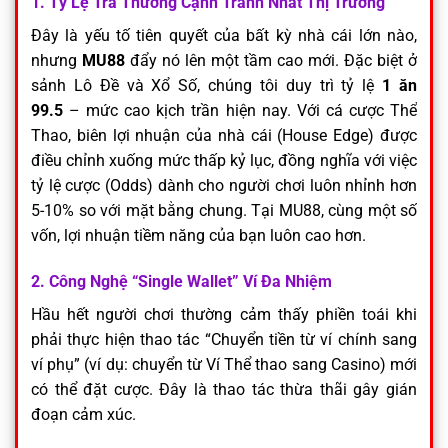
1. Tỷ Lệ Trả Thưởng Cạnh Tranh Nhất Thị Trường
Đây là yếu tố tiên quyết của bất kỳ nhà cái lớn nào,
nhưng
MU88
đẩy nó lên một tầm cao mới. Đặc biệt ở
sảnh Lô Đề và Xổ Số, chúng tôi duy trì tỷ lệ
1 ăn
99.5
– mức cao kịch trần hiện nay. Với cá cược Thể
Thao, biên lợi nhuận của nhà cái (House Edge) được
điều chỉnh xuống mức thấp kỷ lục, đồng nghĩa với việc
tỷ lệ cược (Odds) dành cho người chơi luôn nhỉnh hơn
5-10% so với mặt bằng chung. Tại MU88, cùng một số
vốn, lợi nhuận tiềm năng của bạn luôn cao hơn.
2. Công Nghệ “Single Wallet” Ví Đa Nhiệm
Hầu hết người chơi thường cảm thấy phiền toái khi
phải thực hiện thao tác “Chuyển tiền từ ví chính sang
ví phụ” (ví dụ: chuyển từ Ví Thể thao sang Casino) mới
có thể đặt cược. Đây là thao tác thừa thãi gây gián
đoạn cảm xúc.