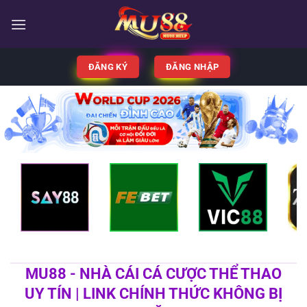
ĐĂNG KÝ
ĐĂNG NHẬP
MU88 - NHÀ CÁI CÁ CƯỢC THỂ THAO
UY TÍN | LINK CHÍNH THỨC KHÔNG BỊ