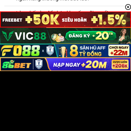
Tuyến Ấn Tượng Hàng Đầu Hiện Nay
Làm thế nào để nhận khuyến mãi nạp lần
Mu88.com
tự hào sở hữu một
kho game
khổng lồ và
đầu tại Mu88?
đa dạng, đáp ứng mọi sở thích và niềm đam mê của
người chơi. Từ những trận cầu đỉnh cao đến các bàn
Tôi có thể chơi Mu88 trên máy tính và điện
casino sôi động, Mu88 mang đến một thế giới giải trí
không giới hạn với chất lượng đồ họa và âm thanh
thoại cùng lúc không?
đỉnh cao.
Nếu quên mật khẩu Mu88, tôi phải khôi
Cá Cược Thể Thao: Đa Dạng Kèo & Trận Đấu
phục như thế nào?
Đây là “át chủ bài” của
Mu 88
, nơi hội tụ hàng ngàn sự
kiện thể thao lớn nhỏ trên toàn cầu mỗi ngày. Bạn có
THÔNG TIN THÊM TẠI MU88
thể tìm thấy mọi môn thể thao từ
cá độ bóng đá
, bóng
rổ, tennis, cầu lông, cho đến các môn thể thao điện tử
(Esports).
Mu88
cung cấp đa dạng các loại
kèo nhà
cái
với tỷ lệ cược cạnh tranh nhất, từ kèo châu Á, kèo
18
Th4
châu Âu, tài xỉu, cho đến các kèo phụ như phạt góc,
thẻ phạt.
Bằng chứng trải nghiệm:
Cảm giác cuộn